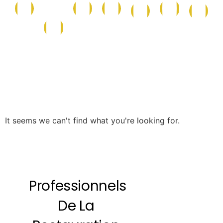
Conserves
Maison
Caf
La
Epicerie
Epicerie
Cave
et
et
et
Boutique
Salée
Sucrée
Italienne
Produits
Nettoyage
Boi
de
la
Mer
It seems we can't find what you're looking for.
Professionnels
De La