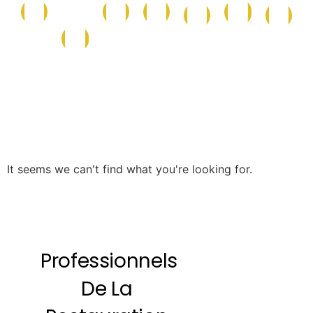
Conserves
Maison
Caf
La
Epicerie
Epicerie
Cave
et
et
et
Boutique
Salée
Sucrée
Italienne
Produits
Nettoyage
Boi
de
la
Mer
It seems we can't find what you're looking for.
Professionnels
De La