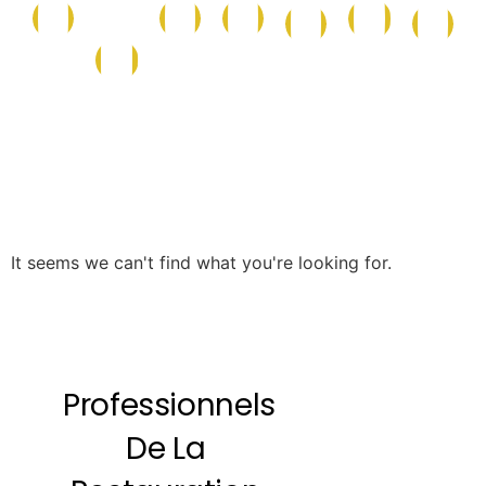
Conserves
Maison
Caf
La
Epicerie
Epicerie
Cave
et
et
et
Boutique
Salée
Sucrée
Italienne
Produits
Nettoyage
Boi
de
la
Mer
It seems we can't find what you're looking for.
Professionnels
De La