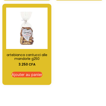
artebianca cantucci alle
mandorle g250
3.250
CFA
Ajouter au panier