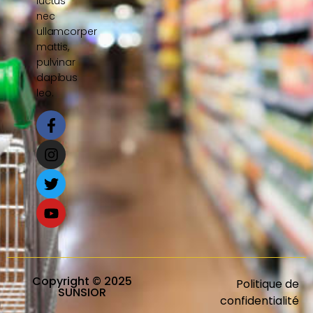
luctus
nec
ullamcorper
mattis,
pulvinar
dapibus
leo.
Copyright © 2025
Politique de
SUNSIOR
confidentialité