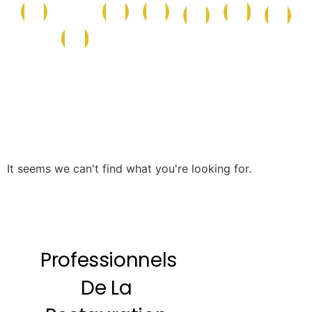
Conserves
Maison
Caf
La
Epicerie
Epicerie
Cave
et
et
et
Boutique
Salée
Sucrée
Italienne
Produits
Nettoyage
Boi
de
la
Mer
It seems we can't find what you're looking for.
Professionnels
De La