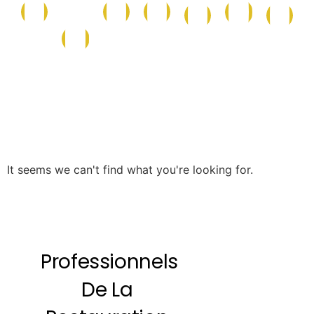
Conserves
Maison
Caf
La
Epicerie
Epicerie
Cave
et
et
et
Boutique
Salée
Sucrée
Italienne
Produits
Nettoyage
Boi
de
la
Mer
It seems we can't find what you're looking for.
Professionnels
De La