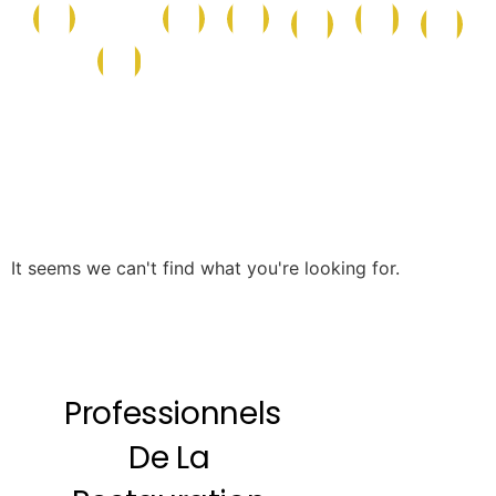
Conserves
Maison
Caf
La
Epicerie
Epicerie
Cave
et
et
et
Boutique
Salée
Sucrée
Italienne
Produits
Nettoyage
Boi
de
la
Mer
It seems we can't find what you're looking for.
Professionnels
De La