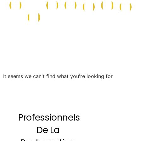
Conserves
Maison
Caf
La
Epicerie
Epicerie
Cave
et
et
et
Boutique
Salée
Sucrée
Italienne
Produits
Nettoyage
Boi
de
la
Mer
It seems we can't find what you're looking for.
Professionnels
De La