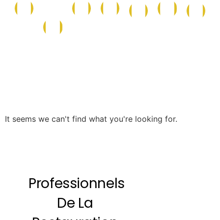
Conserves
Maison
Caf
La
Epicerie
Epicerie
Cave
et
et
et
Boutique
Salée
Sucrée
Italienne
Produits
Nettoyage
Boi
de
la
Mer
It seems we can't find what you're looking for.
Professionnels
De La