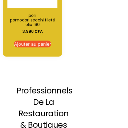
polli
pomodori secchi filetti
olio 190
3.990
CFA
Ajouter au panier
Professionnels
De La
Restauration
& Boutiques