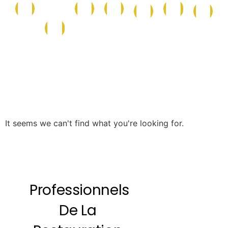
Conserves
Maison
Caf
La
Epicerie
Epicerie
Cave
et
et
et
Boutique
Salée
Sucrée
Italienne
Produits
Nettoyage
Boi
de
la
Mer
It seems we can't find what you're looking for.
Professionnels
De La