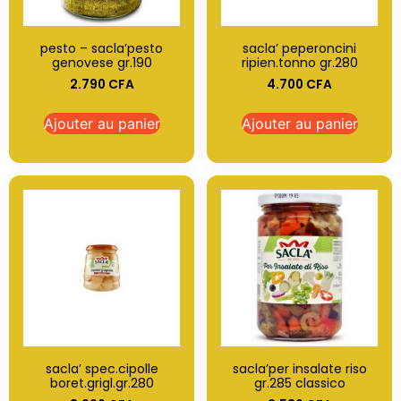
pesto – sacla’pesto
sacla’ peperoncini
genovese gr.190
ripien.tonno gr.280
2.790
CFA
4.700
CFA
Ajouter au panier
Ajouter au panier
sacla’ spec.cipolle
sacla’per insalate riso
boret.grigl.gr.280
gr.285 classico