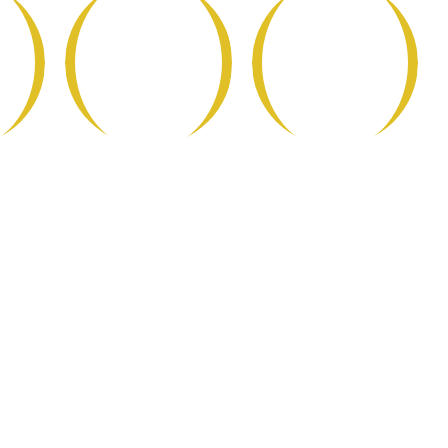
Cave
Café et
e
Italienne
Boissons