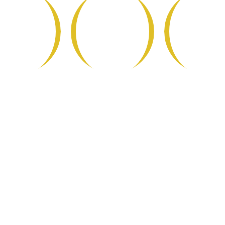
Epicerie
Epicerie
Maison et
Salée
Sucrée
Nettoyag