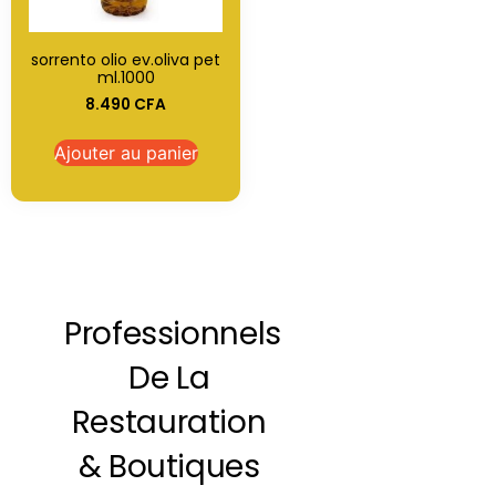
sorrento olio ev.oliva pet
ml.1000
8.490
CFA
Ajouter au panier
Professionnels
De La
Restauration
& Boutiques