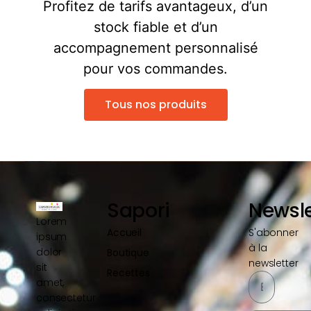
Profitez de tarifs avantageux, d’un
stock fiable et d’un
accompagnement personnalisé
pour vos commandes.
Tous nos produits
Sapori
Newsle
Lorem
Accueil
S'abonner
ipsum
à la
dolor
Boutique
newsletter
sit
Recettes
amet,
consectetur