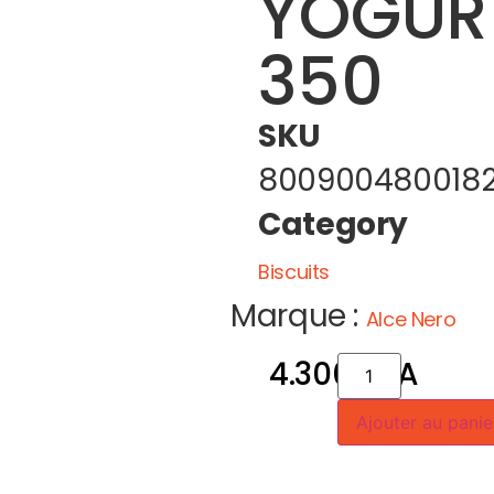
YOGURT
350
SKU
800900480018
Category
Biscuits
Marque :
Alce Nero
4.300
CFA
Ajouter au panie