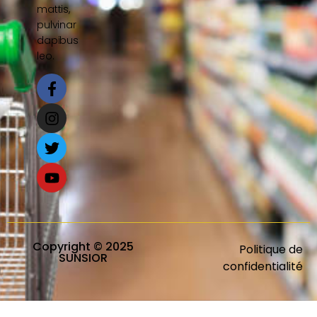
mattis,
pulvinar
dapibus
leo.
Copyright © 2025
Politique de
SUNSIOR
confidentialité