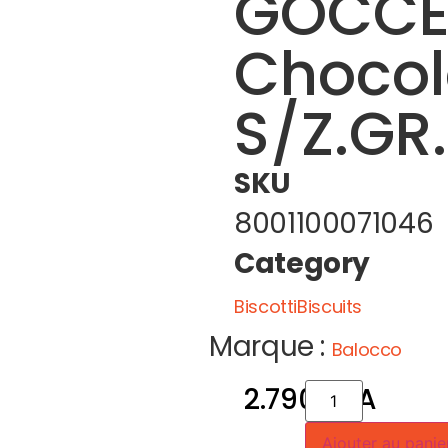
GOCC
Chocol
S/Z.GR
SKU
8001100071046
Category
BiscottiBiscuits
Marque :
Balocco
2.790
CFA
Ajouter au panie