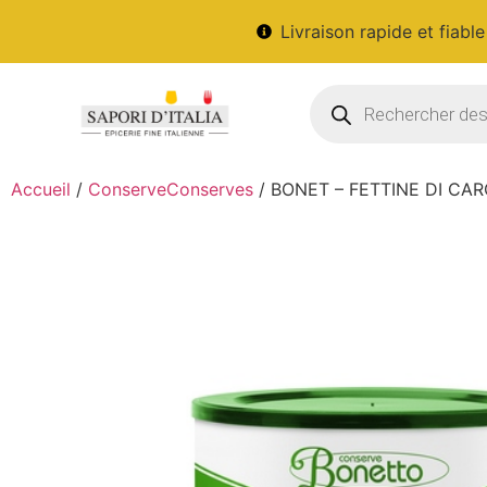
Livraison rapide et fiable
Accueil
/
ConserveConserves
/ BONET – FETTINE DI CA