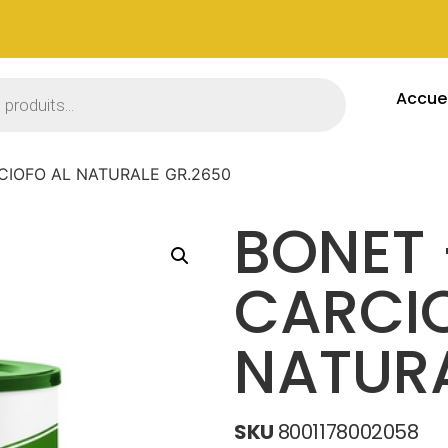
Accuei
RCIOFO AL NATURALE GR.2650
BONET 
CARCI
NATURA
SKU
8001178002058