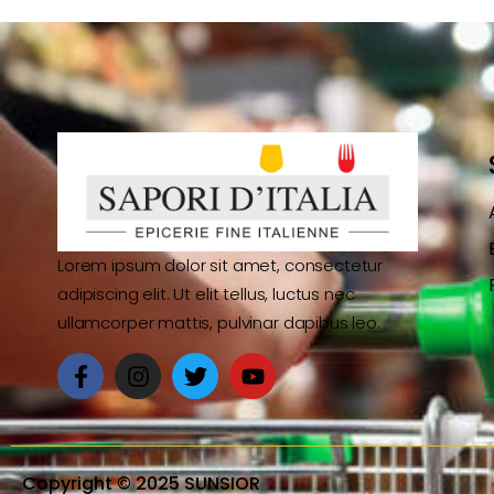
Lorem ipsum dolor sit amet, consectetur
adipiscing elit. Ut elit tellus, luctus nec
ullamcorper mattis, pulvinar dapibus leo.
Copyright © 2025 SUNSIOR