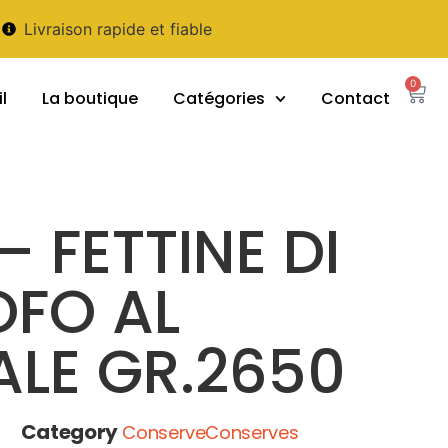
Livraison rapide et fiable
0
l
La boutique
Catégories
Contact
– FETTINE DI
OFO AL
LE GR.2650
Category
ConserveConserves