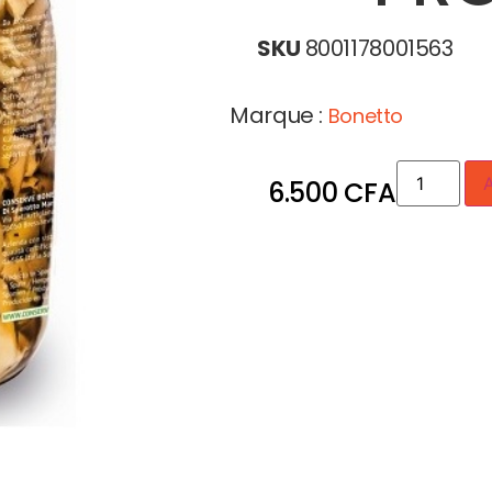
SKU
8001178001563
Marque :
Bonetto
A
6.500
CFA