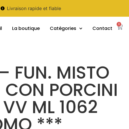
Livraison rapide et fiable
0
l
La boutique
Catégories
Contact
– FUN. MISTO
 CON PORCINI
O VV ML 1062
OMO ***