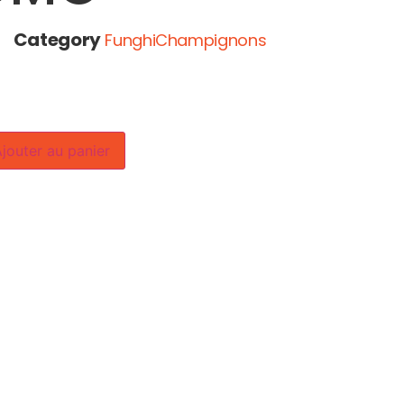
Category
FunghiChampignons
jouter au panier