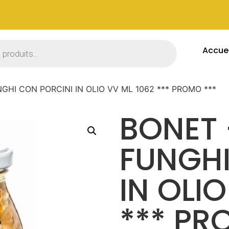
Accuei
GHI CON PORCINI IN OLIO VV ML 1062 *** PROMO ***
BONET 
FUNGHI
IN OLI
*** PR