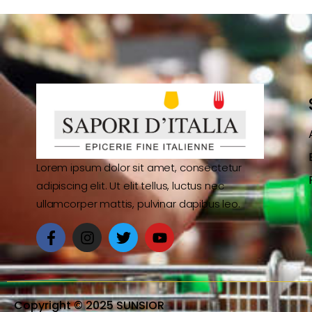
Lorem ipsum dolor sit amet, consectetur
adipiscing elit. Ut elit tellus, luctus nec
ullamcorper mattis, pulvinar dapibus leo.
Copyright © 2025 SUNSIOR