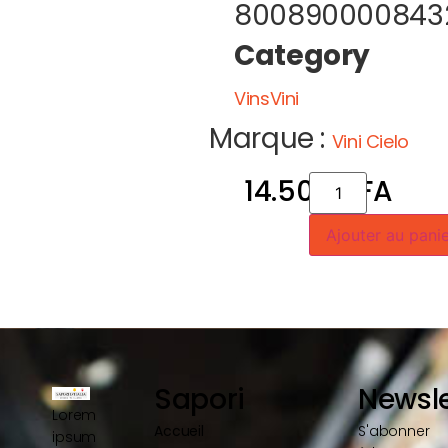
800890000843
Category
VinsVini
Marque :
Vini Cielo
14.500
CFA
Ajouter au pani
Sapori
Newsle
Lorem
Accueil
S'abonner
ipsum