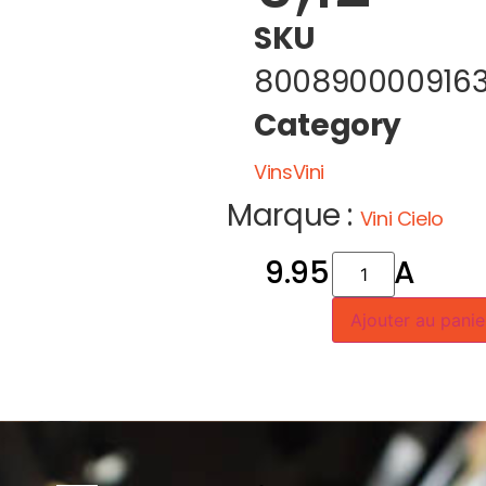
SKU
800890000916
Category
VinsVini
Marque :
Vini Cielo
9.950
CFA
Ajouter au panie