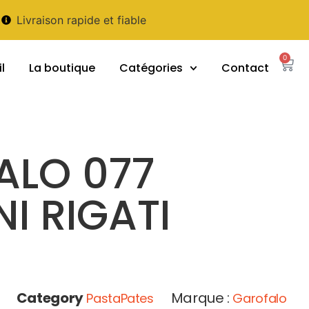
Livraison rapide et fiable
0
l
La boutique
Catégories
Contact
ALO 077
I RIGATI
0
Category
Marque :
PastaPates
Garofalo