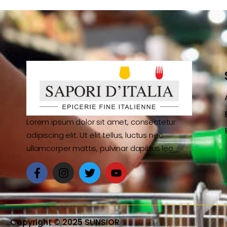
Lorem ipsum dolor sit amet, consectetur
adipiscing elit. Ut elit tellus, luctus nec
ullamcorper mattis, pulvinar dapibus leo.
Copyright © 2025 SUNSIOR