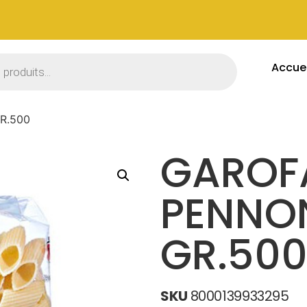
Accuei
R.500
GAROF
PENNON
GR.50
SKU
8000139933295