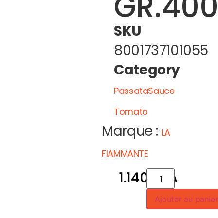
GR.40
SKU
8001737101055
Category
PassataSauce
Tomato
Marque :
LA
FIAMMANTE
1.140
CFA
Ajouter au panie