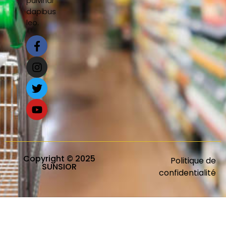
pulvinar
dapibus
leo.
Copyright © 2025
Politique de
SUNSIOR
confidentialité