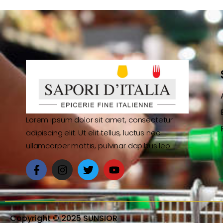
Lorem ipsum dolor sit amet, consectetur
adipiscing elit. Ut elit tellus, luctus nec
ullamcorper mattis, pulvinar dapibus leo.
Copyright © 2025 SUNSIOR