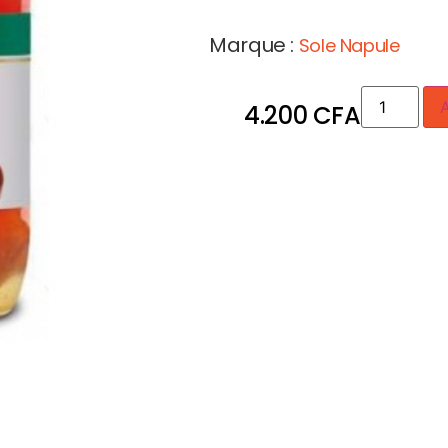
Marque :
Sole Napule
A
4.200
CFA