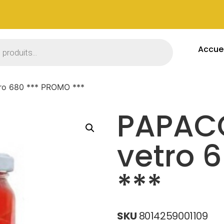
Accuei
ro 680 *** PROMO ***
PAPACC
vetro 
***
SKU
8014259001109