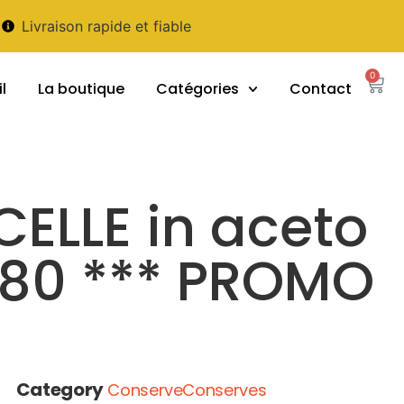
Livraison rapide et fiable
0
l
La boutique
Catégories
Contact
ELLE in aceto
680 *** PROMO
Category
ConserveConserves