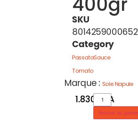
400gr
SKU
8014259000652
Category
PassataSauce
Tomato
Marque :
Sole Napule
1.830
CFA
Ajouter au panie