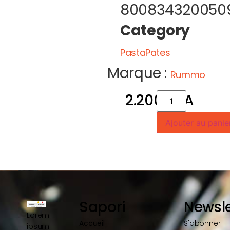
800834320050
Category
PastaPates
Marque :
Rummo
2.200
CFA
Ajouter au panie
Sapori
Newsle
Lorem
Accueil
S'abonner
ipsum