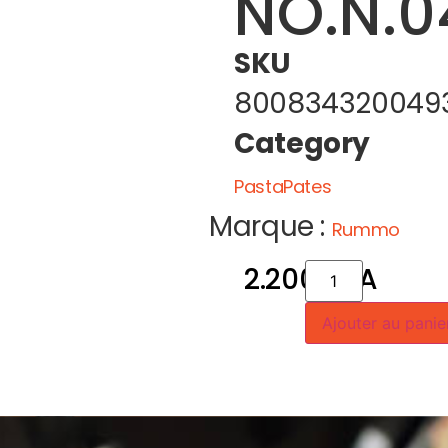
NO.N.0
SKU
800834320049
Category
PastaPates
Marque :
Rummo
2.200
CFA
Ajouter au panie