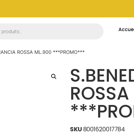
Accuei
ANCIA ROSSA ML.900 ***PROMO***
S.BEN
ROSSA 
***PR
SKU
8001620017784