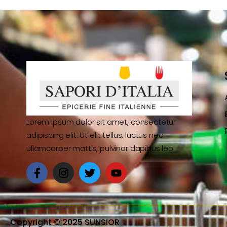
Lorem ipsum dolor sit amet, consectetur
adipiscing elit. Ut elit tellus, luctus nec
ullamcorper mattis, pulvinar dapibus leo.
Copyright © 2025 SUNSIOR