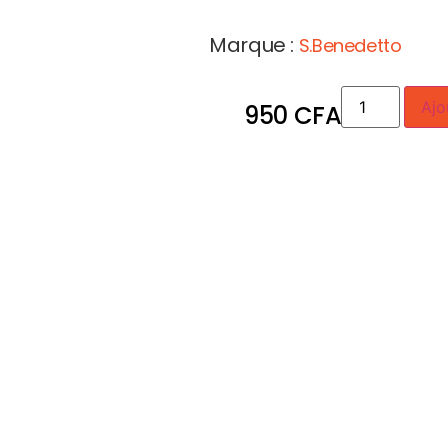
Marque :
S.Benedetto
Ajo
950
CFA