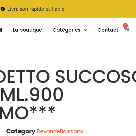
Livraison rapide et fiable
0
l
La boutique
Catégories
Contact
EDETTO SUCCOS
ML.900
OMO***
Category
BevandeBoissons