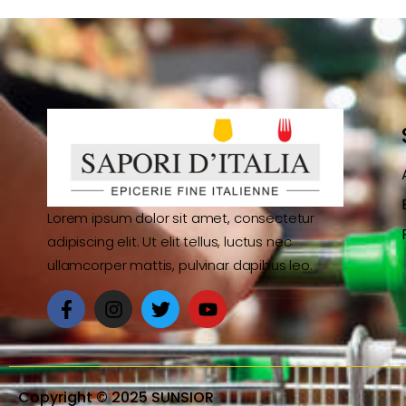
Lorem ipsum dolor sit amet, consectetur
adipiscing elit. Ut elit tellus, luctus nec
ullamcorper mattis, pulvinar dapibus leo.
Copyright © 2025 SUNSIOR