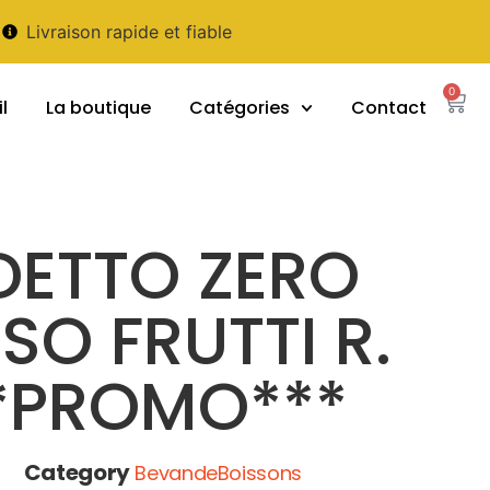
Livraison rapide et fiable
0
l
La boutique
Catégories
Contact
DETTO ZERO
O FRUTTI R.
*PROMO***
Category
BevandeBoissons