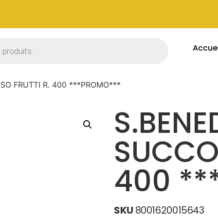
Accuei
O FRUTTI R. 400 ***PROMO***
S.BENE
SUCCOS
400 **
SKU
8001620015643