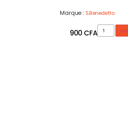
Marque :
S.Benedetto
Ajo
900
CFA