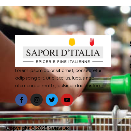
Lorem ipsum dolor sit amet, consectetur
adipiscing elit. Ut elit tellus, luctus nec
ullamcorper mattis, pulvinar dapibus leo.
Copyright © 2025 SUNSIOR