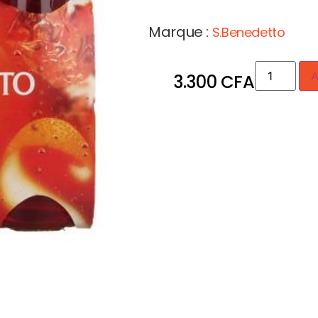
Marque :
S.Benedetto
A
3.300
CFA