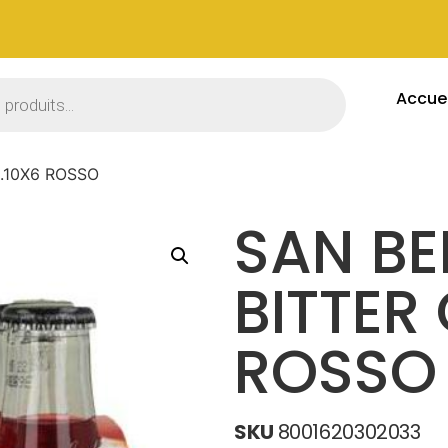
Accuei
.10X6 ROSSO
SAN B
BITTER 
ROSSO
SKU
8001620302033