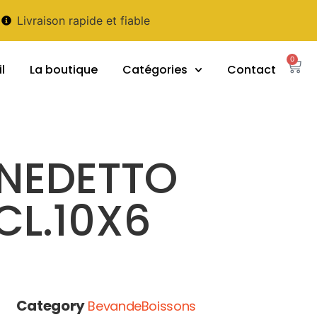
Livraison rapide et fiable
0
l
La boutique
Catégories
Contact
ENEDETTO
CL.10X6
Category
BevandeBoissons