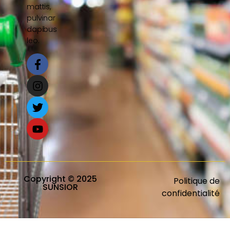
mattis,
pulvinar
dapibus
leo.
Copyright © 2025
Politique de
SUNSIOR
confidentialité