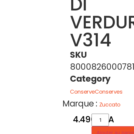
DI
VERDU
V314
SKU
800082600078
Category
ConserveConserves
Marque :
Zuccato
4.490
CFA
Ajouter au panie