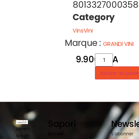
8013327000358
Category
VinsVini
Marque :
GRANDI VINI
9.900
CFA
Ajouter au panie
Sapori
Newsle
Lorem
Accueil
S'abonner
ipsum