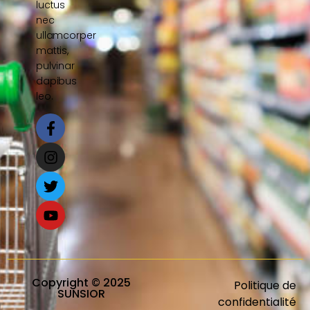
luctus
nec
ullamcorper
mattis,
pulvinar
dapibus
leo.
Copyright © 2025
Politique de
SUNSIOR
confidentialité