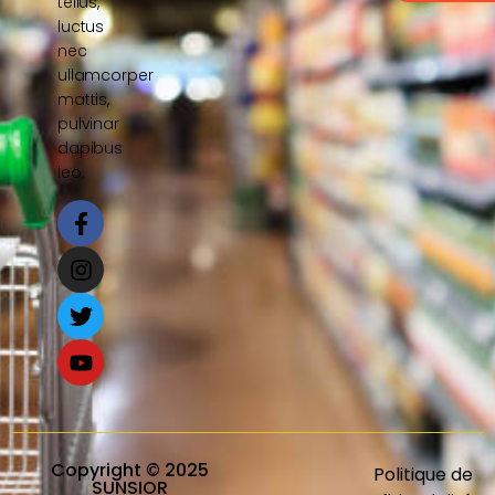
tellus,
luctus
nec
ullamcorper
mattis,
pulvinar
dapibus
leo.
Copyright © 2025
Politique de
SUNSIOR