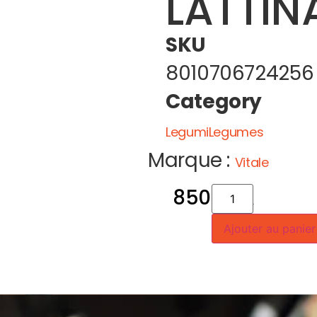
LATTIN
SKU
8010706724256
Category
LegumiLegumes
Marque :
Vitale
850
CFA
Ajouter au panier