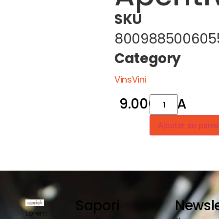
SKU
800988500605
Category
VinsVini
9.000
CFA
Ajouter au panie
Sapori
Newsle
Lorem