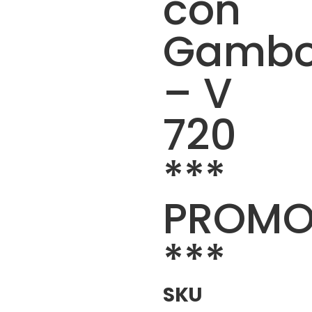
con
Gambo
– V
720
***
PROM
***
SKU