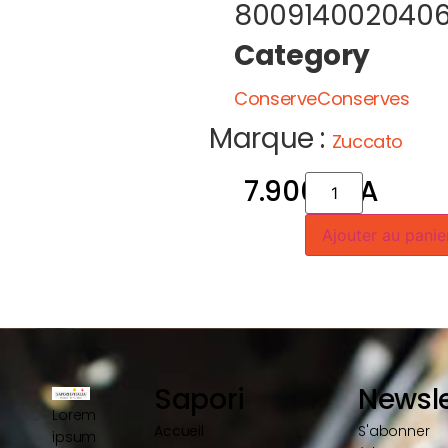
800914002040
Category
ConserveConserves
Marque :
Zuccato
7.900
CFA
Ajouter au panie
Sapori
Newsle
Lorem
Accueil
S'abonner
ipsum