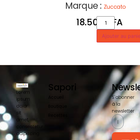
Marque :
Zuccato
18.500
CFA
Ajouter au pani
Sapori
Newsle
Lorem
Accueil
S'abonner
ipsum
à la
dolor
Boutique
newsletter
sit
Recettes
amet,
consectetur
adipiscing