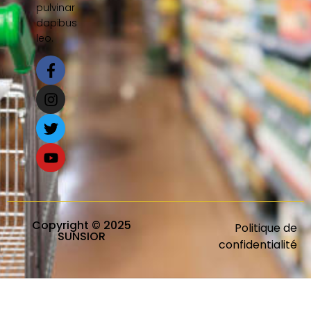
pulvinar
dapibus
leo.
Copyright © 2025
Politique de
SUNSIOR
confidentialité