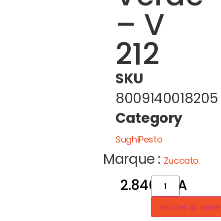
– V
212
SKU
8009140018205
Category
SughiPesto
Marque :
Zuccato
2.840
CFA
Ajouter au panie